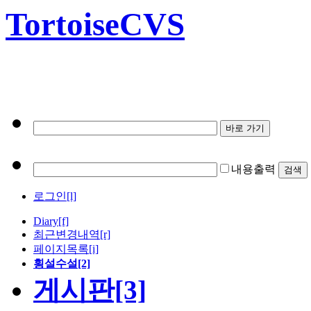
TortoiseCVS
내용출력
로그인[l]
Diary
[f]
최근변경내역
[r]
페이지목록[i]
횡설수설[2]
게시판[3]