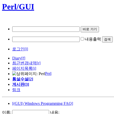
Perl/GUI
내용출력
로그인[l]
Diary
[f]
최근변경내역
[r]
페이지목록[i]
Perl
횡설수설[2]
게시판[3]
링크
[(GUI) Windows Programming FAQ]
이름:
내용: