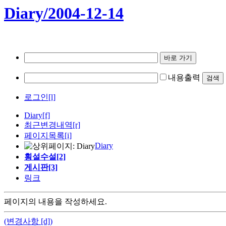
Diary/2004-12-14
내용출력
로그인[l]
Diary
[f]
최근변경내역
[r]
페이지목록[i]
Diary
횡설수설[2]
게시판[3]
링크
페이지의 내용을 작성하세요.
(변경사항 [d])