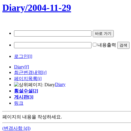
Diary/2004-11-29
내용출력
로그인[l]
Diary
[f]
최근변경내역
[r]
페이지목록[i]
Diary
횡설수설[2]
게시판[3]
링크
페이지의 내용을 작성하세요.
(변경사항 [d])