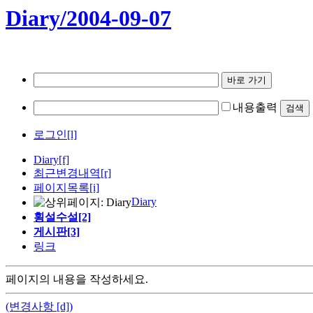
Diary/2004-09-07
내용출력
로그인[l]
Diary
[f]
최근변경내역
[r]
페이지목록[i]
Diary
횡설수설[2]
게시판[3]
링크
페이지의 내용을 작성하세요.
(변경사항 [d])