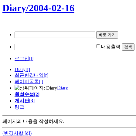
Diary/2004-02-16
내용출력
로그인[l]
Diary
[f]
최근변경내역
[r]
페이지목록[i]
Diary
횡설수설[2]
게시판[3]
링크
페이지의 내용을 작성하세요.
(변경사항 [d])