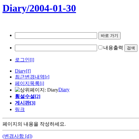
Diary/2004-01-30
내용출력
로그인[l]
Diary
[f]
최근변경내역
[r]
페이지목록[i]
Diary
횡설수설[2]
게시판[3]
링크
페이지의 내용을 작성하세요.
(변경사항 [d])